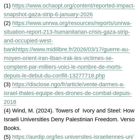
(1)
https://www.ochaopt.org/content/reported-impact-
snapshot-gaza-strip-6-january-2026
(2)
https://www.unrwa.org/resources/reports/unrwa-
situation-report-213-humanitarian-crisis-gaza-strip-
and-occupied-west-
bankhttps://www.midilibre.fr/2026/03/17/guerre-au-
moyen-orient-iran-liban-irak-les-victimes-se-
comptent-par-milliers-voici-le-nombre-de-morts-
depuis-le-debut-du-conflit-13277718.php
(3)
https://disclose.ngo/fr/article/vente-darmes-a-
israel-thales-equipe-des-drones-de-combat-depuis-
2018
(4) Wind, M. (2024). Towers of Ivory and Steel: How
Israeli Universities Deny Palestinian Freedom. Verso
Books.
(5)
https://aurdip.org/les-universites-israeliennes-un/