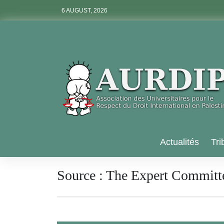
Skip
6 AUGUST, 2026
to
content
Aurdip
Actualités
Tri
Source :
The Expert Committe