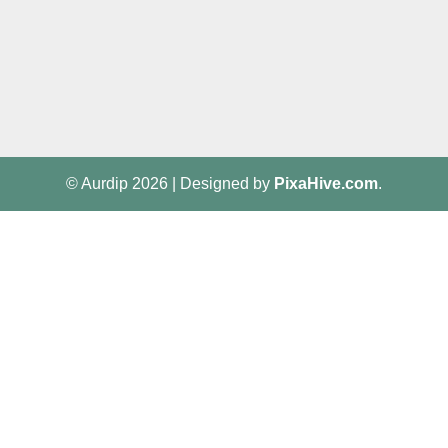
© Aurdip 2026
|
Designed by
PixaHive.com
.