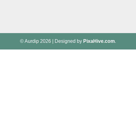
© Aurdip 2026
|
Designed by
PixaHive.com
.