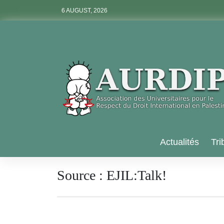
Skip
6 AUGUST, 2026
to
content
Aurdip
Actualités
Tri
Source :
EJIL:Talk!