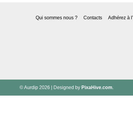
Qui sommes nous ?
Contacts
Adhérez à 
© Aurdip 2026
|
Designed by
PixaHive.com
.