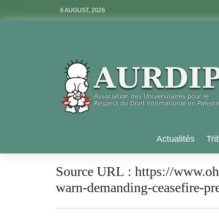
Skip
6 AUGUST, 2026
to
content
Aurdip
Actualités
Tri
Source URL :
https://www.ohc
warn-demanding-ceasefire-pr