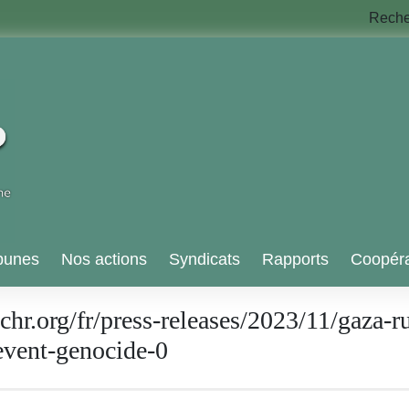
Rech
bunes
Nos actions
Syndicats
Rapports
Coopéra
hr.org/fr/press-releases/2023/11/gaza-r
event-genocide-0