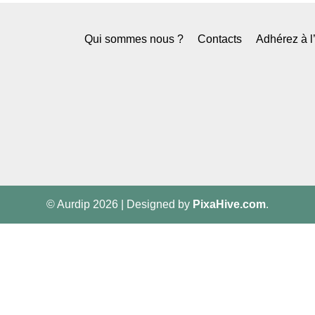
Qui sommes nous ?
Contacts
Adhérez à 
© Aurdip 2026
|
Designed by
PixaHive.com
.