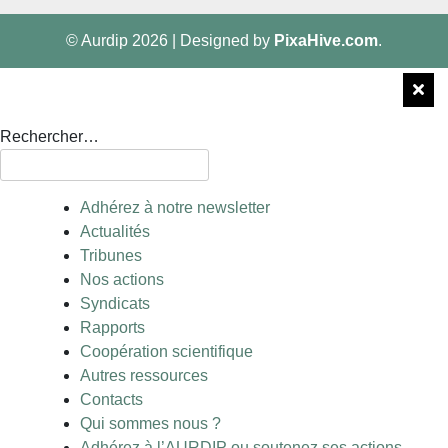
© Aurdip 2026
|
Designed by
PixaHive.com
.
Rechercher…
Adhérez à notre newsletter
Actualités
Tribunes
Nos actions
Syndicats
Rapports
Coopération scientifique
Autres ressources
Contacts
Qui sommes nous ?
Adhérez à l’AURDIP ou soutenez ses actions