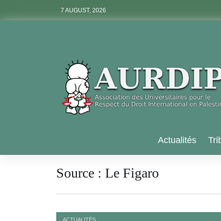
Skip
7 AUGUST, 2026
to
content
Aurdip
Actualités
Tri
Source :
Le Figaro
ACTUALITÉS